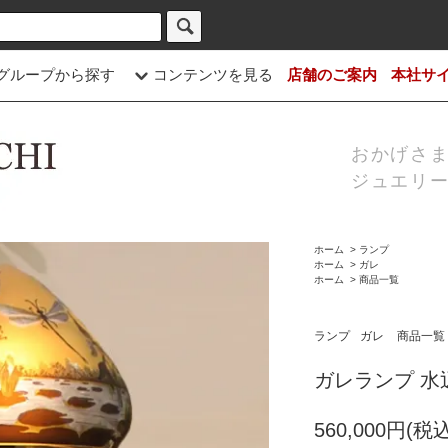
グループから探す
コンテンツを見る
店舗のご案内
本社サ
おかげさま
ジュエリー
ホーム
>
ランプ
ホーム
>
ガレ
ホーム
>
商品一覧
ランプ
ガレ
商品一覧
ガレランプ 水辺
560,000円(税込