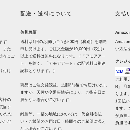
配送・送料について
支払
佐川急便
Amazon
ます
送料は1回のお届けにつき500円（税別）を別途
Amaz
、また
申し受けます。ご注文金額が10,000円（税別）
い方法
以内にご
以上で送料は無料になります。（「アモアアー
クレジ
ト」を除く。「アモアアート」の配送料は別途
け付け
記載となります。）
ご利用い
商品はご注文確認後、1週間前後でお届けいたし
R」「D
ますが、天候や交通事情等により、ご指定日に
ります
客様の
届かない場合がございます。
1回払
該当す
ます。
送いただ
離島等、一部の地域においては、代金引換払
が負担
いただ
い・ご希望のお届け日・時間帯のご希望に添え
負担で
ない場合がございます。