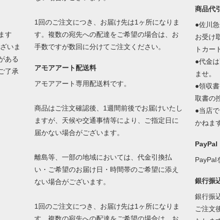
商品代
1回のご注文につき、お届け先は1ヶ所になりま
●佐川
ます
す。複数の宛先への配達をご希望の場合は、お
お受け
ございま
手数ですが数回に分けてご注文ください。
トカー
がある
●代金
アモアアート配送料
ご了承
ませ。
アモアアート専用配送料です。
●領収
取書の
商品はご注文確認後、1週間前後でお届けいたし
●当店
ますが、天候や交通事情等により、ご指定日に
かねま
届かない場合がございます。
PayPal
離島等、一部の地域においては、代金引換払
PayP
い・ご希望のお届け日・時間帯のご希望に添え
銀行振
ない場合がございます。
銀行振
1回のご注文につき、お届け先は1ヶ所になりま
ご注文
す。複数の宛先への配達をご希望の場合は、お