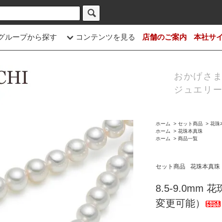
グループから探す
コンテンツを見る
店舗のご案内
本社サ
おかげさま
ジュエリー
ホーム
>
セット商品
>
花珠
ホーム
>
花珠本真珠
ホーム
>
商品一覧
セット商品
花珠本真珠
8.5-9.0m
変更可能）