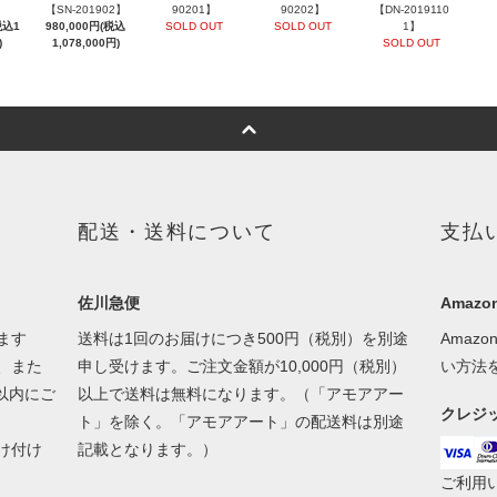
【SN-201902】
90201】
90202】
【DN-2019110
税込1
980,000円(税込
SOLD OUT
SOLD OUT
1】
)
1,078,000円)
SOLD OUT
配送・送料について
支払
佐川急便
Amazon
ます
送料は1回のお届けにつき500円（税別）を別途
Amaz
、また
申し受けます。ご注文金額が10,000円（税別）
い方法
以内にご
以上で送料は無料になります。（「アモアアー
クレジ
ト」を除く。「アモアアート」の配送料は別途
け付け
記載となります。）
ご利用い