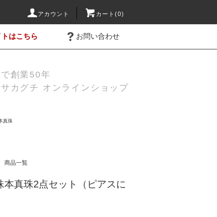
アカウント
カート(0)
イトはこちら
お問い合わせ
で創業50年
サカグチ オンラインショップ
本真珠
商品一覧
m 花珠本真珠2点セット（ピアスに