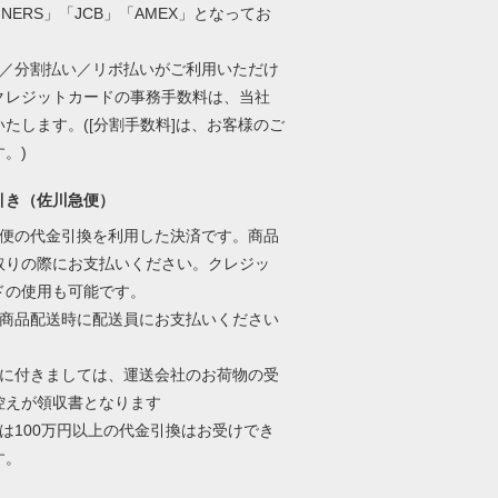
INERS」「JCB」「AMEX」となってお
。
い／分割払い／リボ払いがご利用いただけ
クレジットカードの事務手数料は、当社
いたします。([分割手数料]は、お客様のご
す。)
引き（佐川急便）
急便の代金引換を利用した決済です。商品
取りの際にお支払いください。クレジッ
ドの使用も可能です。
は商品配送時に配送員にお支払いください
書に付きましては、運送会社のお荷物の受
控えが領収書となります
では100万円以上の代金引換はお受けでき
す。