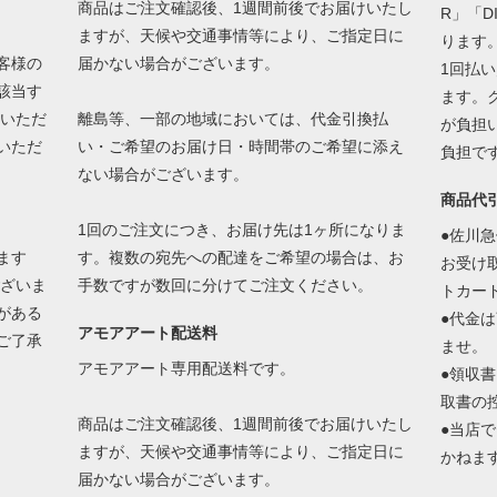
商品はご注文確認後、1週間前後でお届けいたし
R」「D
ますが、天候や交通事情等により、ご指定日に
ります
客様の
届かない場合がございます。
1回払
該当す
ます。
送いただ
離島等、一部の地域においては、代金引換払
が負担
いただ
い・ご希望のお届け日・時間帯のご希望に添え
負担で
ない場合がございます。
商品代
1回のご注文につき、お届け先は1ヶ所になりま
●佐川
ます
す。複数の宛先への配達をご希望の場合は、お
お受け
ございま
手数ですが数回に分けてご注文ください。
トカー
がある
●代金
アモアアート配送料
ご了承
ませ。
アモアアート専用配送料です。
●領収
取書の
商品はご注文確認後、1週間前後でお届けいたし
●当店
ますが、天候や交通事情等により、ご指定日に
かねま
届かない場合がございます。