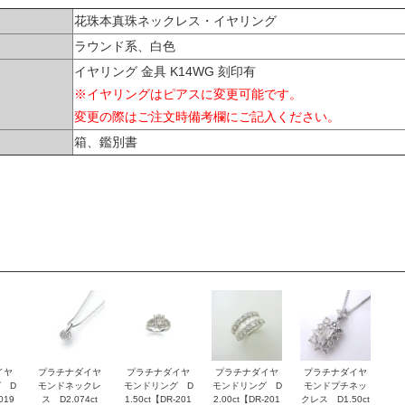
花珠本真珠ネックレス・イヤリング
ラウンド系、白色
イヤリング 金具 K14WG 刻印有
※イヤリングはピアスに変更可能です。
変更の際はご注文時備考欄にご記入ください。
箱、鑑別書
イヤ
プラチナダイヤ
プラチナダイヤ
プラチナダイヤ
プラチナダイヤ
 D
モンドネックレ
モンドリング D
モンドリング D
モンドプチネッ
019
ス D2.074ct
1.50ct【DR-201
2.00ct【DR-201
クレス D1.50ct